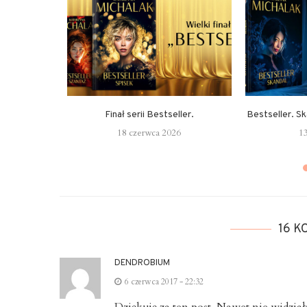
 już w
Finał serii Bestseller.
Bestseller. S
18 czerwca 2026
1
4
16 
DENDROBIUM
6 czerwca 2017 - 22:32