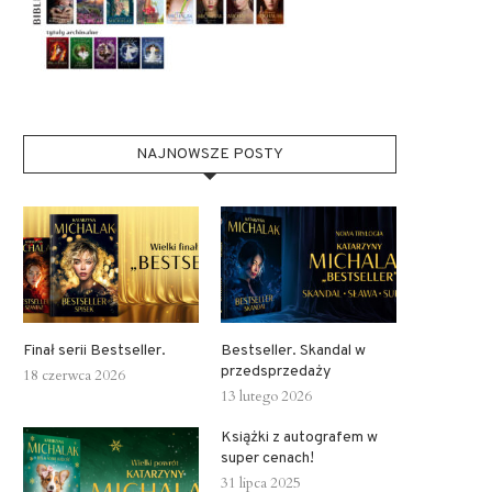
NAJNOWSZE POSTY
Finał serii Bestseller.
Bestseller. Skandal w
przedsprzedaży
18 czerwca 2026
13 lutego 2026
Książki z autografem w
super cenach!
iążki z autografem w super cenach!
31 lipca 2025