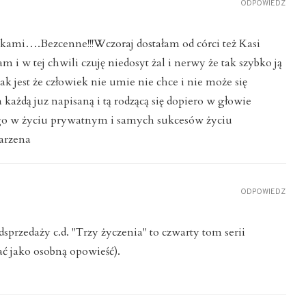
ODPOWIEDZ
żkami….Bezcenne!!!Wczoraj dostałam od córci też Kasi
 i w tej chwili czuję niedosyt żal i nerwy że tak szybko ją
ak jest że człowiek nie umie nie chce i nie może się
 każdą juz napisaną i tą rodzącą się dopiero w głowie
go w życiu prywatnym i samych sukcesów życiu
arzena
ODPOWIEDZ
sprzedaży c.d. "Trzy życzenia" to czwarty tom serii
ć jako osobną opowieść).