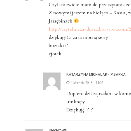
Czyli niewiele mam do przeczytania ze 
Z nowymi jestem na bieżąco – Kasiu, z
Jarzębinach
http://czytelnicza-dusza.blogspot.com
dziękuję Ci za tą mocną serię!
buziaki :*
ejotek
KATARZYNA MICHALAK - PISARKA
1 sierpnia 2018 - 11:25
Dopiero dziś zajrzałam w kome
umknęły…
Dziękuję! :* :*