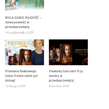
31 lipca 2025
BYŁA SOBIE RADOŚĆ –
nowa powieść w
przedsprzedaży
14 października 2025
Premiera finałowego tomu Trz
sióstr już dzisiaj!
12 lutego 2025
Premiera finałowego
Finałowy tom serii Trzy
tomu Trzech sióstr już
siostry w
dzisiaj!
przedsprzedaży!
12 lutego 2025
8 stycznia 2025