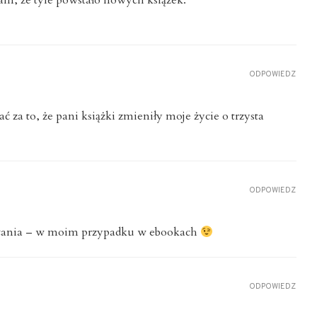
łam, że tyle powstało nowych książek.
ODPOWIEDZ
za to, że pani książki zmieniły moje życie o trzysta
ODPOWIEDZ
czytania – w moim przypadku w ebookach
ODPOWIEDZ