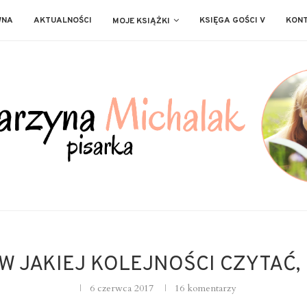
WNA
AKTUALNOŚCI
KSIĘGA GOŚCI V
KON
MOJE KSIĄŻKI
 W JAKIEJ KOLEJNOŚCI CZYTAĆ,
6 czerwca 2017
16 komentarzy