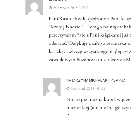
UNKNOWN
26 czerwca 2018 - 17:30
Pani Kasiu chwilę spędzone z Pani ksią
"Kroplę Nadziei"….długo na nią czekałam
przeczytałam ?ale z Pani książkami już t
oderwać.?Dziękuję z całego serduszka za
książkę….Życzę wszystkiego najlepsze
zawodowym.Pozdrawiam serdecznie.M
KATARZYNA MICHALAK - PISARKA
3 listopada 2018 - 01:25
No, to już można kupić w przed
mazurskiej (ale można go czyta
:*